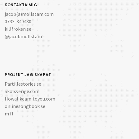
KONTAKTA MIG
jacob(a)mollstam.com
0733-349480
killfroken.se
@jacobmollstam
PROJEKT JAG SKAPAT
Partillestories.se
Skolsverige.com
Howalikeamitoyou.com
onlinesongbook.se
m fl