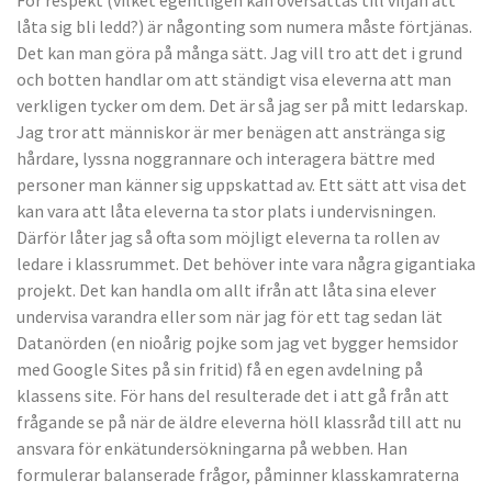
För respekt (vilket egentligen kan översättas till viljan att
låta sig bli ledd?) är någonting som numera måste förtjänas.
Det kan man göra på många sätt. Jag vill tro att det i grund
och botten handlar om att ständigt visa eleverna att man
verkligen tycker om dem. Det är så jag ser på mitt ledarskap.
Jag tror att människor är mer benägen att anstränga sig
hårdare, lyssna noggrannare och interagera bättre med
personer man känner sig uppskattad av. Ett sätt att visa det
kan vara att låta eleverna ta stor plats i undervisningen.
Därför låter jag så ofta som möjligt eleverna ta rollen av
ledare i klassrummet. Det behöver inte vara några gigantiaka
projekt. Det kan handla om allt ifrån att låta sina elever
undervisa varandra eller som när jag för ett tag sedan lät
Datanörden (en nioårig pojke som jag vet bygger hemsidor
med Google Sites på sin fritid) få en egen avdelning på
klassens site. För hans del resulterade det i att gå från att
frågande se på när de äldre eleverna höll klassråd till att nu
ansvara för enkätundersökningarna på webben. Han
formulerar balanserade frågor, påminner klasskamraterna