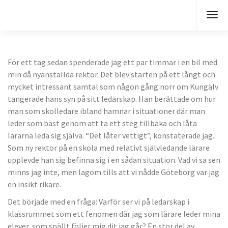
För ett tag sedan spenderade jag ett par timmar i en bil med
min då nyanställda rektor. Det blev starten på ett långt och
mycket intressant samtal som någon gång norr om Kungälv
tangerade hans syn på sitt ledarskap. Han berättade om hur
man som skolledare ibland hamnar i situationer där man
leder som bäst genom att ta ett steg tillbaka och låta
lärarna leda sig själva. “Det låter vettigt”, konstaterade jag.
Som ny rektor på en skola med relativt självledande lärare
upplevde han sig befinna sig i en sådan situation. Vad vi sa sen
minns jag inte, men lagom tills att vi nådde Göteborg var jag
en insikt rikare.
Det började med en fråga: Varför ser vi på ledarskap i
klassrummet som ett fenomen där jag som lärare leder mina
elever, som snällt följer mig dit jag går? En stor del av