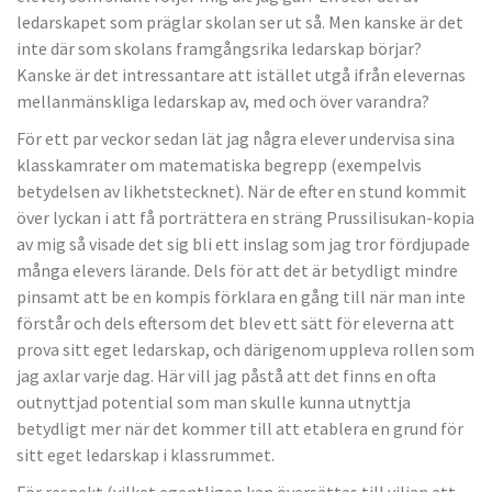
ledarskapet som präglar skolan ser ut så. Men kanske är det
inte där som skolans framgångsrika ledarskap börjar?
Kanske är det intressantare att istället utgå ifrån elevernas
mellanmänskliga ledarskap av, med och över varandra?
För ett par veckor sedan lät jag några elever undervisa sina
klasskamrater om matematiska begrepp (exempelvis
betydelsen av likhetstecknet). När de efter en stund kommit
över lyckan i att få porträttera en sträng Prussilisukan-kopia
av mig så visade det sig bli ett inslag som jag tror fördjupade
många elevers lärande. Dels för att det är betydligt mindre
pinsamt att be en kompis förklara en gång till när man inte
förstår och dels eftersom det blev ett sätt för eleverna att
prova sitt eget ledarskap, och därigenom uppleva rollen som
jag axlar varje dag. Här vill jag påstå att det finns en ofta
outnyttjad potential som man skulle kunna utnyttja
betydligt mer när det kommer till att etablera en grund för
sitt eget ledarskap i klassrummet.